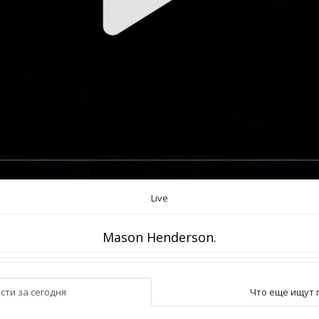
Live
Mason Henderson.
сти за сегодня
Что еще ищут 