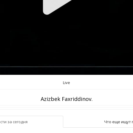
Live
Azizbek Faxriddinov.
сти за сегодня
Что еще ищут 