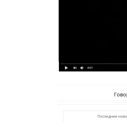
Гово
Последние ново