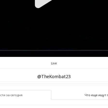
Live
@TheKombat23
сти за сегодня
Что еще ищут 