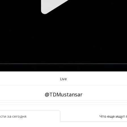
Live
@TDMustansar
сти за сегодня
Что еще ищут 