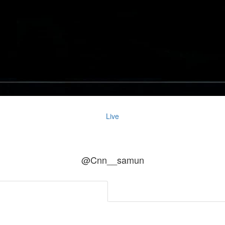
Live
@Cnn__samun