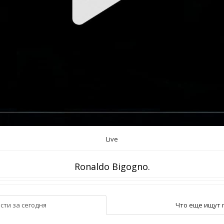
Live
Ronaldo Bigogno.
сти за сегодня
Что еще ищут 