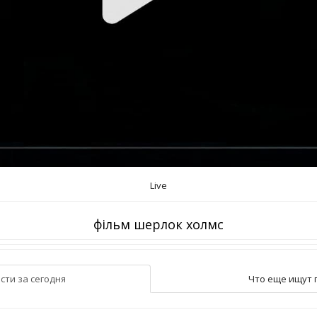
Live
фільм шерлок холмс
сти за сегодня
Что еще ищут 