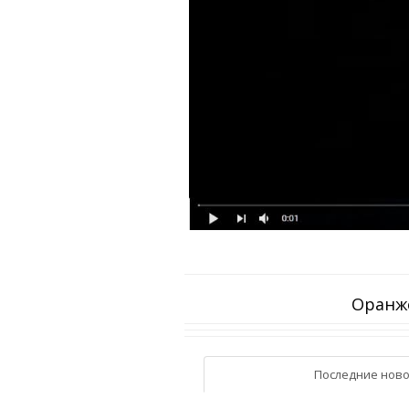
Оранже
Последние ново