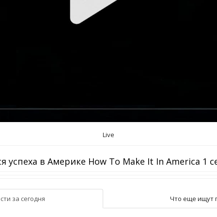
Live
я успеха в Америке How To Make It In America 1 с
сти за сегодня
Что еще ищут 