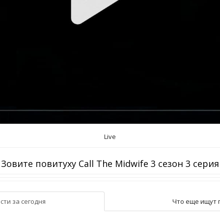
Live
Зовите повитуху Call The Midwife 3 сезон 3 серия
сти за сегодня
Что еще ищут 