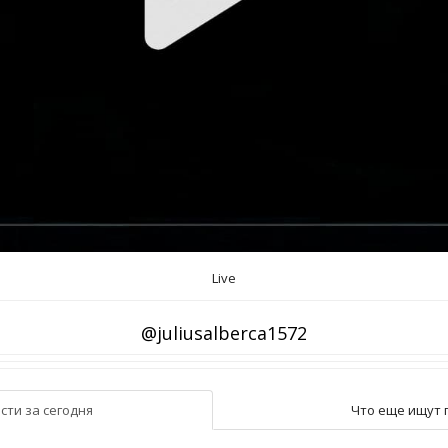
Live
@juliusalberca1572
сти за сегодня
Что еще ищут 